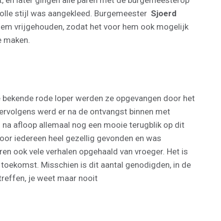
, en later gingen alle paren met de burgemeesterop
rvolle stijl was aangekleed. Burgemeester
Sjoerd
 hem vrijgehouden, zodat het voor hem ook mogelijk
te maken.
de bekende rode loper werden ze opgevangen door het
ervolgens werd er na de ontvangst binnen met
a afloop allemaal nog een mooie terugblik op dit
door iedereen heel gezellig gevonden en was
n ook vele verhalen opgehaald van vroeger. Het is
toekomst. Misschien is dit aantal genodigden, in de
treffen, je weet maar nooit