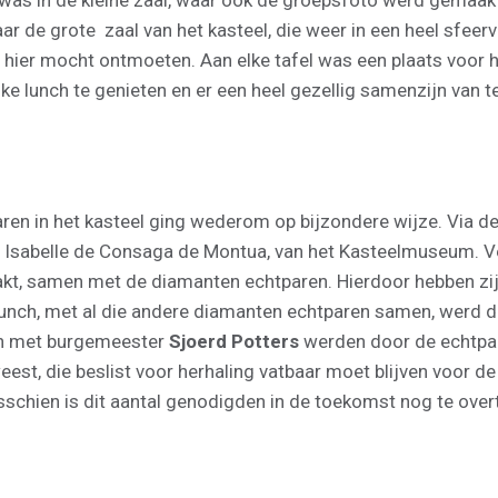
was in de kleine zaal, waar ook de groepsfoto werd gemaakt
r de grote zaal van het kasteel, die weer in een heel sfee
en hier mocht ontmoeten. Aan elke tafel was een plaats voor
ke lunch te genieten en er een heel gezellig samenzijn van 
aren in het kasteel ging wederom op bijzondere wijze. Via 
 Isabelle de Consaga de Montua, van het Kasteelmuseum. V
t, samen met de diamanten echtparen. Hierdoor hebben zij n
lunch, met al die andere diamanten echtparen samen, werd 
ken met burgemeester
Sjoerd Potters
werden door de echtpare
t, die beslist voor herhaling vatbaar moet blijven voor de 
schien is dit aantal genodigden in de toekomst nog te over