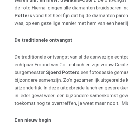
waren dhr. en mevr. Swinkels-Coort.
De ontvangst 
de foto.Hierna gingen alle diamanten bruidsparen naa
Potters
vond het heel fijn dat hij de diamanten par
was, op een gezellige manier met hem van een heerlij
De traditionele ontvangst
De traditionele ontvangst van al de aanwezige echtp
echtpaar Emond van Cortenbach en zijn vrouw Cecile
burgemeester
Sjoerd Potters
een fotosessie gemaak
bijzondere samenzijn. Zo’n gezamenlijk uitgebreide 
uitzonderlijk. In deze uitgebreide lunch en gesprek
in ieder geval weer een bijzondere samenkomst gewees
toekomst nog te overtreffen, je weet maar nooit. Mis
Een nieuw begin