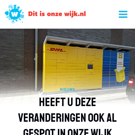
Doorgaan
naar
inhoud
NIEUWS
Heeft U Deze
Veranderingen Ook Al
Gespot In Onze Wijk