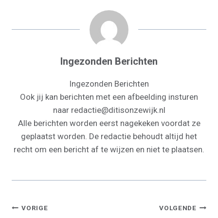
E
K
S
N
P
R
T
)
Ingezonden Berichten
Ingezonden Berichten
Ook jij kan berichten met een afbeelding insturen
naar redactie@ditisonzewijk.nl
Alle berichten worden eerst nagekeken voordat ze
geplaatst worden. De redactie behoudt altijd het
recht om een bericht af te wijzen en niet te plaatsen.
Bericht
VORIGE
VOLGENDE