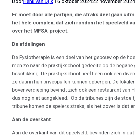
Door
Henk van Dijk
16 oktober 2024
22 november 202
Er moet door alle partijen, die straks deel gaan ui
het hele complex, dat zich rondom het speelveld v
over het MFSA-project.
De afdelingen
De Fysiotherapie is een deel van het gebouw op de hoek
men zo naar de praktijkschool gedeelte op de begane gr
beschikking. De praktijkschool heeft een ook een divers
ze daarin hun privéspullen kunnen opbergen. De lokalen
bovenverdieping bevindt zich ook een restaurant van H
dus nog niet aangekleed. Op de tribunes zijn de stoelt
tribune komen de spelers straks, als het zover is dat 
Aan de overkant
Aan de overkant van dit speelveld, bevinden zich in dat