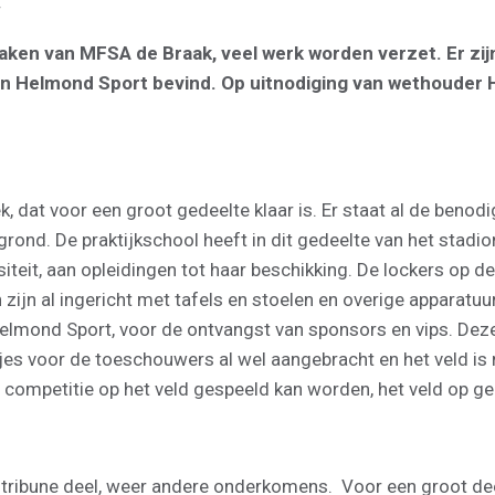
4
tmaken van MFSA de Braak, veel werk worden verzet. Er zij
an Helmond Sport bevind. Op uitnodiging van wethouder H
, dat voor een groot gedeelte klaar is. Er staat al de beno
ond. De praktijkschool heeft in dit gedeelte van het stadio
iteit, aan opleidingen tot haar beschikking. De lockers op de
 zijn al ingericht met tafels en stoelen en overige apparat
elmond Sport, voor de ontvangst van sponsors en vips. Deze
jes voor de toeschouwers al wel aangebracht en het veld is n
er competitie op het veld gespeeld kan worden, het veld op ge
 tribune deel, weer andere onderkomens. Voor een groot deel 