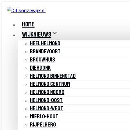
Doorgaan
naar
inhoud
HOME
WIJKNIEUWS
HEEL HELMOND
BRANDEVOORT
BROUWHUIS
DIERDONK
HELMOND BINNENSTAD
HELMOND CENTRUM
HELMOND NOORD
HELMOND-OOST
HELMOND-WEST
MIERLO-HOUT
RIJPELBERG