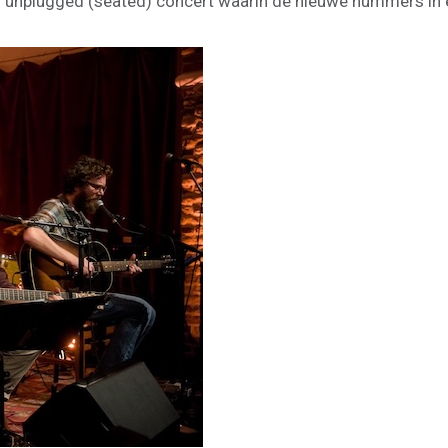
 unplugged (seated) concert waarin de nieuwe nummers in e