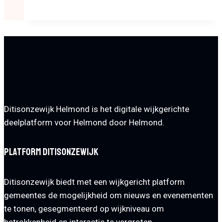
Nei
Talent
Orkest
krijgt
ook
in
Helmond
een
grote
Ditisonzewijk Helmond is het digitale wijkgerichte
kans
deelplatform voor Helmond door Helmond.
Platform Ditisonzewijk
Ditisonzewijk biedt met een wijkgericht platform
gemeentes de mogelijkheid om nieuws en evenementen
te tonen, gesegmenteerd op wijkniveau om
betrokkenheid en interactie te vergroten.