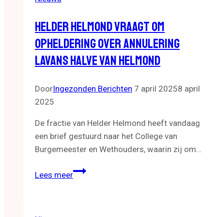
Helder Helmond Vraagt Om
Opheldering Over Annulering
Lavans Halve Van Helmond
Door
Ingezonden Berichten
7 april 2025
8 april
2025
De fractie van Helder Helmond heeft vandaag
een brief gestuurd naar het College van
Burgemeester en Wethouders, waarin zij om…
Helder
Lees meer
Helmond
vraagt
om