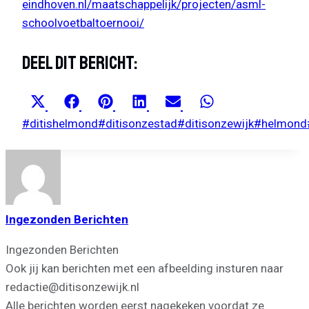
eindhoven.nl/maatschappelijk/projecten/asml-
schoolvoetbaltoernooi/
Deel Dit Bericht:
SHARE
SHARE
SHARE
SHARE
SHARE
SHARE
X
FACEBOOK
PINTEREST
LINKEDIN
EMAIL
WHATSAPP
ON
ON
ON
ON
ON
ON
(TWITTER)
Bericht
#
ditishelmond
#
ditisonzestad
#
ditisonzewijk
#
helmond
tags:
Ingezonden Berichten
Ingezonden Berichten
Ook jij kan berichten met een afbeelding insturen naar
redactie@ditisonzewijk.nl
Alle berichten worden eerst nagekeken voordat ze