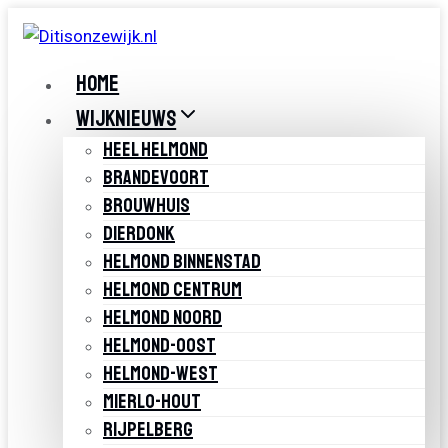
Doorgaan
naar
inhoud
HOME
WIJKNIEUWS
HEEL HELMOND
BRANDEVOORT
BROUWHUIS
DIERDONK
HELMOND BINNENSTAD
HELMOND CENTRUM
HELMOND NOORD
HELMOND-OOST
HELMOND-WEST
MIERLO-HOUT
RIJPELBERG