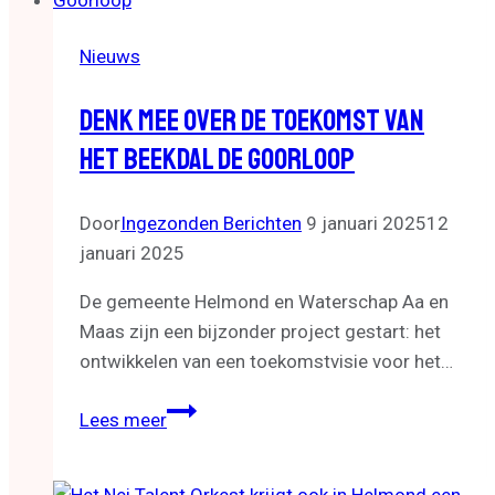
Visser
museum
Nieuws
tijdens
de
Denk Mee Over De Toekomst Van
broodbakdag
Het Beekdal De Goorloop
op
zondag
7
Door
Ingezonden Berichten
9 januari 2025
12
april
januari 2025
2024
De gemeente Helmond en Waterschap Aa en
Maas zijn een bijzonder project gestart: het
ontwikkelen van een toekomstvisie voor het…
Denk
Lees meer
mee
over