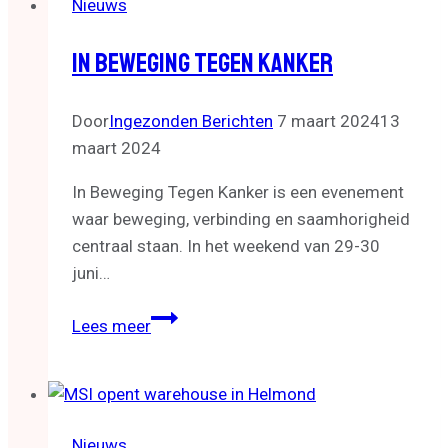
Nieuws
opheldering
over
In Beweging Tegen Kanker
annulering
Lavans
Halve
Door
Ingezonden Berichten
7 maart 2024
13
van
maart 2024
Helmond
In Beweging Tegen Kanker is een evenement
waar beweging, verbinding en saamhorigheid
centraal staan. In het weekend van 29-30
juni…
In
Lees meer
beweging
tegen
kanker
Nieuws