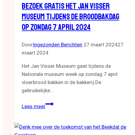
Bezoek Gratis Het Jan Visser
Museum Tijdens De Broodbakdag
Op Zondag 7 April 2024
Door
Ingezonden Berichten
27 maart 2024
27
maart 2024
Het Jan Visser Museum gaat tijdens de
Nationale museum week op zondag 7 april
vloerbrood bakken in de bakkerij.De
gebruikelijke…
Bezoek
Lees meer
gratis
het
Jan