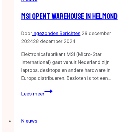
MSI Opent Warehouse In Helmond
Door
Ingezonden Berichten
28 december
2024
28 december 2024
Elektronicafabrikant MSI (Micro-Star
International) gaat vanuit Nederland zijn
laptops, desktops en andere hardware in
Europa distribueren. Besloten is tot een…
MSI
Lees meer
opent
warehouse
in
Nieuws
Helmond