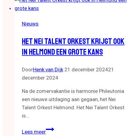
de
toekomst
van
Nieuws
het
Beekdal
Het Nei Talent Orkest Krijgt Ook
de
In Helmond Een Grote Kans
Goorloop
Door
Henk van Dijk
21 december 2024
21
december 2024
Na de zomervakantie is harmonie Phileutonia
een nieuwe uitdaging aan gegaan, het Nei
Talent Orkest Helmond. Het Nei Talent Orkest
is…
Het
Lees meer