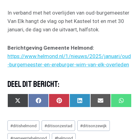
In verband met het overlijden van oud-burgemeester
Van Elk hangt de vlag op het Kasteel tot en met 30
januari, de dag van de uitvaart, halfstok.
Berichtgeving Gemeente Helmond:
https://www.helmond.nl/1/nieuws/2025/januari/oud
-burgemeester-en-ereburger-wim-van-elk-overleden
Deel Dit Bericht:
S
S
S
S
S
S
X
F
P
L
E
W
H
H
H
H
H
H
(
A
I
I
M
H
A
A
A
A
A
A
T
C
N
N
A
A
Bericht
R
R
R
R
R
R
W
E
T
K
I
T
#
ditishelmond
#
ditisonzestad
#
ditisonzewijk
E
E
E
E
E
E
I
B
E
E
L
S
tags:
O
O
O
O
O
O
T
O
R
D
A
#
gemeentehelmond
#
helmond