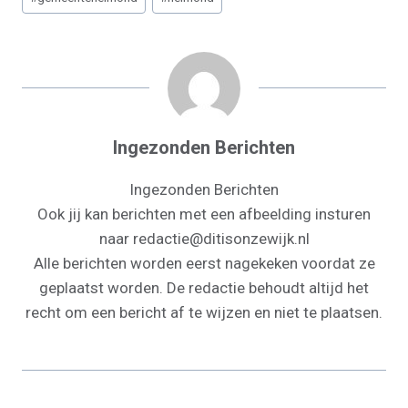
N
N
N
N
N
N
T
O
E
I
P
E
K
S
N
P
R
T
)
Ingezonden Berichten
Ingezonden Berichten
Ook jij kan berichten met een afbeelding insturen
naar redactie@ditisonzewijk.nl
Alle berichten worden eerst nagekeken voordat ze
geplaatst worden. De redactie behoudt altijd het
recht om een bericht af te wijzen en niet te plaatsen.