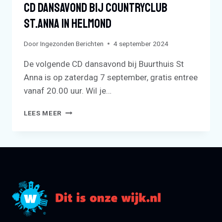
Cd Dansavond Bij Countryclub
St.Anna In Helmond
Door
Ingezonden Berichten
4 september 2024
De volgende CD dansavond bij Buurthuis St
Anna is op zaterdag 7 september, gratis entree
vanaf 20.00 uur. Wil je…
CD
LEES MEER
DANSAVOND
BIJ
COUNTRYCLUB
ST.ANNA
IN
HELMOND