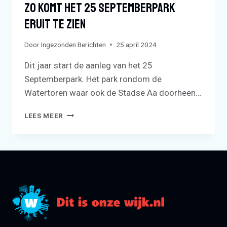
Zo Komt Het 25 Septemberpark
Eruit Te Zien
Door
Ingezonden Berichten
25 april 2024
Dit jaar start de aanleg van het 25
Septemberpark. Het park rondom de
Watertoren waar ook de Stadse Aa doorheen…
ZO
LEES MEER
KOMT
HET
25
SEPTEMBERPARK
ERUIT
TE
ZIEN