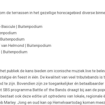
 de terrassen in het gezellige horecagebied diverse binne
e Bascule | Buitenpodium
itenpodium
| Buitenpodium
rt van Helmond | Buitenpodium
 | Buitenpodium
het publiek de kans bieden om iconische muziek live te bele
stalgie én feest in één. De kwaliteit van veel tributebands 
and te zijn. Bovendien zijn ze toegankelijker én betaalbaard
et SBS programma Battle of the Bands draagt bij aan de popul
staat ook deze editie uit optredens van lokale, regionale én
 Bob Marley. Jong en oud kan op Hemelvaartsdag komen meez