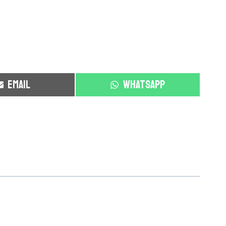
S
S
EMAIL
WHATSAPP
H
H
A
A
R
R
E
E
O
O
N
N