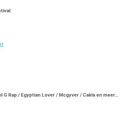
ival:
rt
l G Rap / Egyptian Lover / Mcgyver / Cakla en meer…