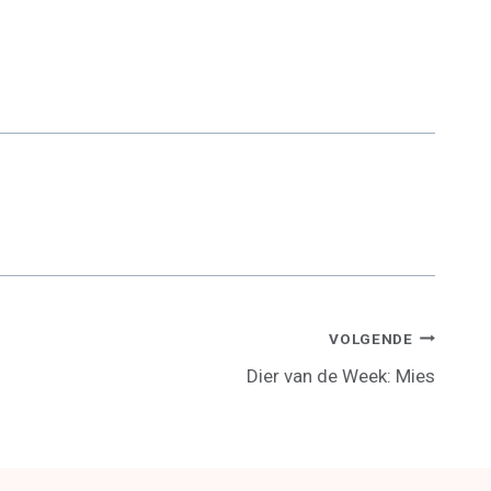
R
R
E
E
O
O
N
N
VOLGENDE
Dier van de Week: Mies