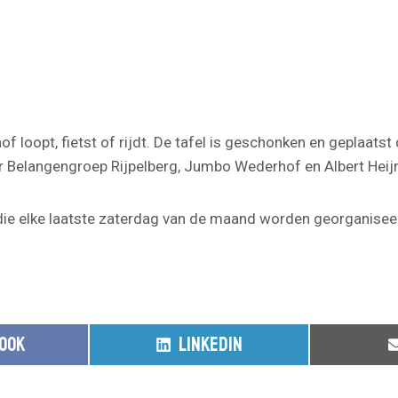
ehof loopt, fietst of rijdt. De tafel is geschonken en geplaa
r Belangengroep Rijpelberg, Jumbo Wederhof en Albert Heij
die elke laatste zaterdag van de maand worden georganisee
S
OOK
LINKEDIN
H
A