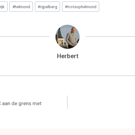
R
E
ijk
#
helmond
#
rijpelberg
#
trotsophelmond
O
N
Herbert
C aan de grens met