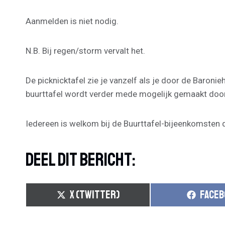
Aanmelden is niet nodig.
N.B. Bij regen/storm vervalt het.
De picknicktafel zie je vanzelf als je door de Baroni
buurttafel wordt verder mede mogelijk gemaakt doo
Iedereen is welkom bij de Buurttafel-bijeenkomsten 
Deel Dit Bericht:
S
S
X (TWITTER)
FACEB
H
H
A
A