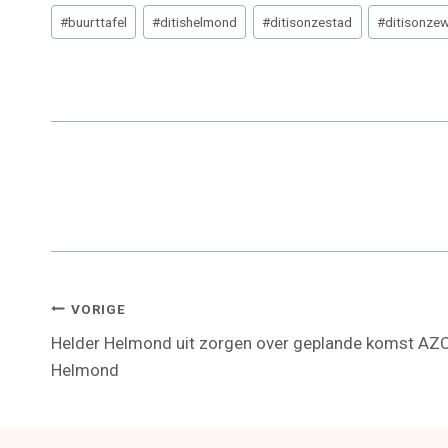
R
R
Bericht
E
E
#
buurttafel
#
ditishelmond
#
ditisonzestad
#
ditisonzew
tags:
O
O
N
N
Bericht
VORIGE
Helder Helmond uit zorgen over geplande komst AZ
Navigatie
Helmond