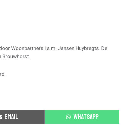
tst door Woonpartners i.s.m. Jansen Huybregts. De
n Brouwhorst.
rd.
S
S
EMAIL
WHATSAPP
H
H
A
A