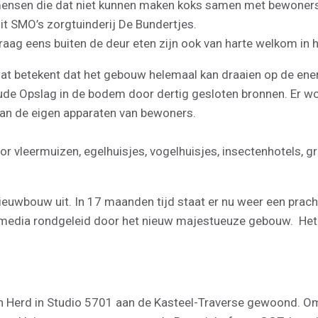
 mensen die dat niet kunnen maken koks samen met bewoners
uit SMO’s zorgtuinderij De Bundertjes.
aag eens buiten de deur eten zijn ook van harte welkom in 
wat betekent dat het gebouw helemaal kan draaien op de ene
ude Opslag in de bodem door dertig gesloten bronnen. Er 
van de eigen apparaten van bewoners.
voor vleermuizen, egelhuisjes, vogelhuisjes, insectenhotel
nieuwbouw uit. In 17 maanden tijd staat er nu weer een pra
ge media rondgeleid door het nieuw majestueuze gebouw. Het
 Herd in Studio 5701 aan de Kasteel-Traverse gewoond. Omd