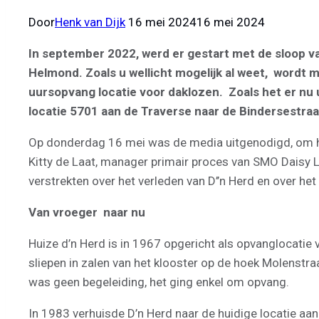
Door
Henk van Dijk
16 mei 2024
16 mei 2024
In september 2022, werd er gestart met de sloop v
Helmond. Zoals u wellicht mogelijk al weet, wordt
uursopvang locatie voor daklozen.
Zoals het er nu
locatie 5701 aan de Traverse naar de Bindersestraa
Op donderdag 16 mei was de media uitgenodigd, om he
Kitty de Laat, manager primair proces van SMO Daisy
verstrekten over het verleden van D’’n Herd en over he
Van vroeger naar nu
Huize d’n Herd is in 1967 opgericht als opvanglocatie 
sliepen in zalen van het klooster op de hoek Molenst
was geen begeleiding, het ging enkel om opvang.
In 1983 verhuisde D’n Herd naar de huidige locatie a