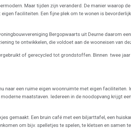
ypermodern. Maar tijden zijn veranderd. De manier waarop de
eigen faciliteiten. Een fijne plek om te wonen is bevorderl
ningbouwvereniging Bergopwaarts uit Deurne daarom een 
ening te ontwikkelen, die voldoet aan de wooneisen van dez
ergebruikt of gerecycled tot grondstoffen. Binnen twee jaar 
naar een ruime eigen woonruimte met eigen faciliteiten. In 
 moderne maatstaven. Iedereen in de noodopvang krijgt ee
kjes gemaakt. Een bruin café met een biljarttafel, een huisk
komen om bijv. spelletjes te spelen, te kletsen en samen t