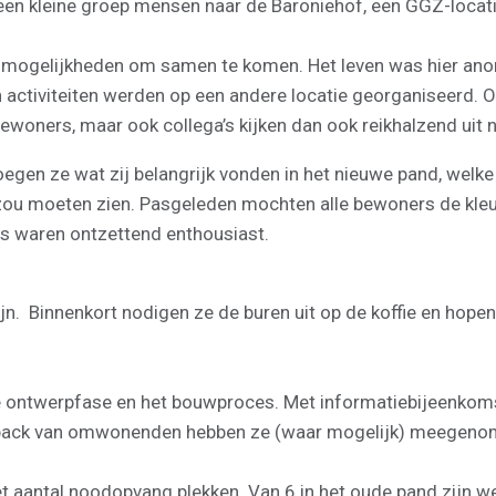
een kleine groep mensen naar de Baroniehof, een GGZ-locatie
 mogelijkheden om samen te komen. Het leven was hier anon
 activiteiten werden op een andere locatie georganiseerd. O
ewoners, maar ook collega’s kijken dan ook reikhalzend uit n
oegen ze wat zij belangrijk vonden in het nieuwe pand, welk
uit zou moeten zien. Pasgeleden mochten alle bewoners de kl
es waren ontzettend enthousiast.
ijn. Binnenkort nodigen ze de buren uit op de koffie en hop
 ontwerpfase en het bouwproces. Met informatiebijeenkoms
dback van omwonenden hebben ze (waar mogelijk) meegenom
aantal noodopvang plekken. Van 6 in het oude pand zijn we