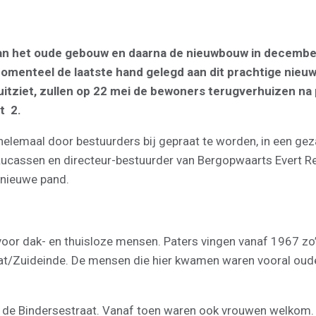
an het oude gebouw en daarna de nieuwbouw in december
 momenteel de laatste hand gelegd aan dit prachtige nie
 uitziet, zullen op 22 mei de bewoners terugverhuizen n
t 2.
lemaal door bestuurders bij gepraat te worden, in een ge
 Lucassen en directeur-bestuurder van Bergopwaarts Evert 
t nieuwe pand.
voor dak- en thuisloze mensen. Paters vingen vanaf 1967 zo’n
raat/Zuideinde. De mensen die hier kwamen waren vooral oud
an de Bindersestraat. Vanaf toen waren ook vrouwen welkom.