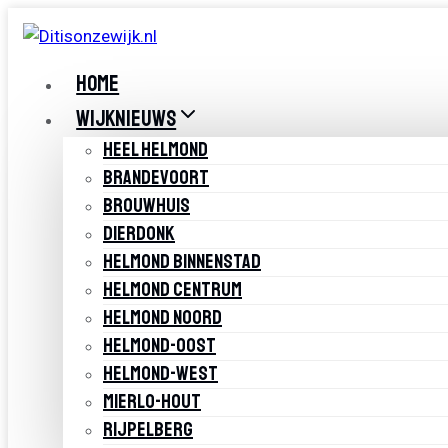
Doorgaan
naar
inhoud
HOME
WIJKNIEUWS
HEEL HELMOND
BRANDEVOORT
BROUWHUIS
DIERDONK
HELMOND BINNENSTAD
HELMOND CENTRUM
HELMOND NOORD
HELMOND-OOST
HELMOND-WEST
MIERLO-HOUT
RIJPELBERG