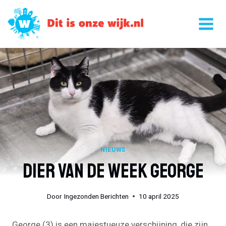
Doorgaan
naar
inhoud
NIEUWS
Dier Van De Week George
Door
Ingezonden Berichten
10 april 2025
George (3) is een majestueuze verschijning, die zijn