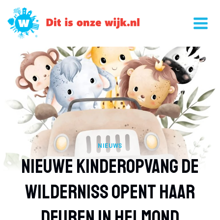
Doorgaan
naar
inhoud
NIEUWS
Nieuwe Kinderopvang De
Wilderniss Opent Haar
Deuren In Helmond