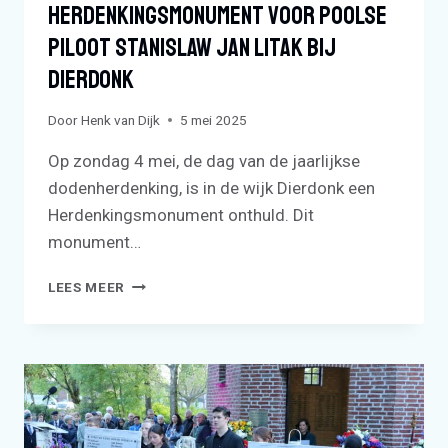
Herdenkingsmonument Voor Poolse
Piloot Stanislaw Jan Litak Bij
Dierdonk
Door
Henk van Dijk
5 mei 2025
Op zondag 4 mei, de dag van de jaarlijkse
dodenherdenking, is in de wijk Dierdonk een
Herdenkingsmonument onthuld. Dit
monument…
HERDENKINGSMONUMENT
LEES MEER
VOOR
POOLSE
PILOOT
STANISLAW
JAN
LITAK
BIJ