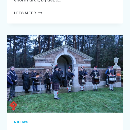
ZEER
LEES MEER
DRUKKE
DODENHERDENKING
OP
4
MEI
BIJ
DE
ST.
JOZEF
KAPEL
NIEUWS