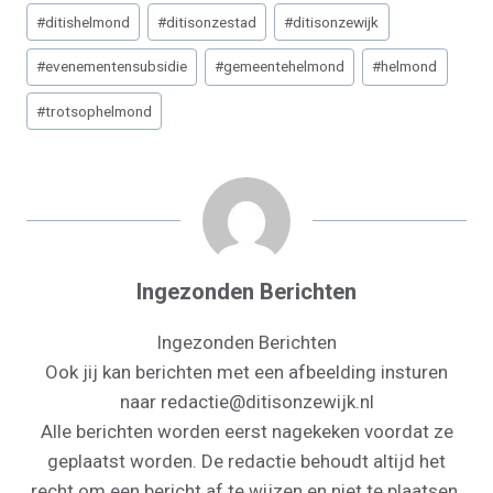
Bericht
R
R
R
R
R
R
W
E
T
K
I
T
#
ditishelmond
#
ditisonzestad
#
ditisonzewijk
E
E
E
E
E
E
I
B
E
E
L
S
tags:
O
O
O
O
O
O
T
O
R
D
A
#
evenementensubsidie
#
gemeentehelmond
#
helmond
N
N
N
N
N
N
T
O
E
I
P
E
K
S
N
P
#
trotsophelmond
R
T
)
Ingezonden Berichten
Ingezonden Berichten
Ook jij kan berichten met een afbeelding insturen
naar redactie@ditisonzewijk.nl
Alle berichten worden eerst nagekeken voordat ze
geplaatst worden. De redactie behoudt altijd het
recht om een bericht af te wijzen en niet te plaatsen.