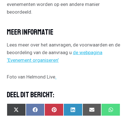
evenementen worden op een andere manier
beoordeeld.
Meer Informatie
Lees meer over het aanvragen, de voorwaarden en de
beoordeling van de aanvraag u
de webpagina
‘Evenement organiseren’
Foto van Helmond Live
.
Deel Dit Bericht:
S
S
S
S
S
S
X
F
P
L
E
W
H
H
H
H
H
H
(
A
I
I
M
H
A
A
A
A
A
A
T
C
N
N
A
A