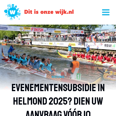
Doorgaan
naar
inhoud
NIEUWS
Evenementensubsidie In
Helmond 2025? Dien Uw
Aanvraag Vóór 10