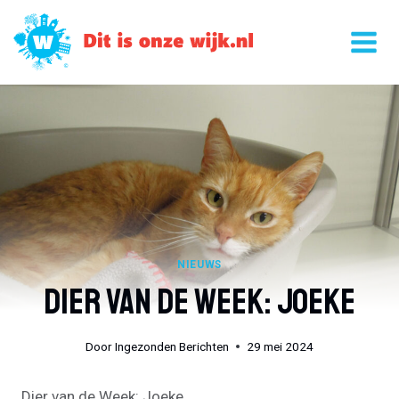
Doorgaan
naar
inhoud
NIEUWS
Dier Van De Week: Joeke
Door
Ingezonden Berichten
29 mei 2024
Dier van de Week: Joeke